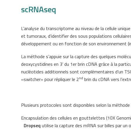
scRNAseq
L’analyse du transcriptome au niveau de la cellule uniqu
et tumoraux, d’identifier des sous populations cellulaires
développement ou en fonction de son environnement (int
La méthode s’appuie sur la capture des quelques molécu
deoxycystidines en 3’ du 1er brin cDNA grâce à la particu
nucléotides additionnels sont complémentaires d’un TSO 
nd
«switcher» pour répliquer le 2
brin du cDNA vers l’extré
Plusieurs protocoles sont disponibles selon la méthode d’
Encapsulation des cellules en gouttelettes (10X Genom
Dropseq
utilise la capture des mRNA sur billes par un