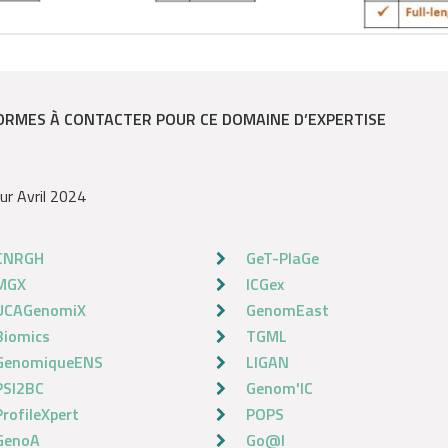
ORMES À CONTACTER POUR CE DOMAINE D’EXPERTISE
ur Avril 2024
CNRGH
GeT-PlaGe
MGX
ICGex
UCAGenomiX
GenomEast
Biomics
TGML
GenomiqueENS
LIGAN
PSI2BC
Genom'IC
ProfileXpert
POPS
GenoA
Go@l