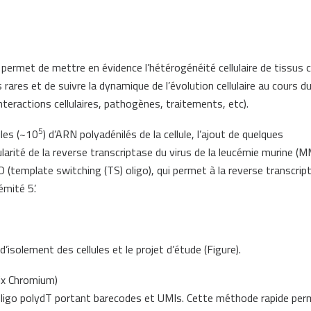
e permet de mettre en évidence l’hétérogénéité cellulaire de tissus
 rares et de suivre la dynamique de l’évolution cellulaire au cours d
eractions cellulaires, pathogènes, traitements, etc).
5
les (~10
) d’ARN polyadénilés de la cellule, l’ajout de quelques
larité de la reverse transcriptase du virus de la leucémie murine (M
(template switching (TS) oligo), qui permet à la reverse transcrip
mité 5’.
isolement des cellules et le projet d’étude (Figure).
ix Chromium)
 oligo polydT portant barecodes et UMIs. Cette méthode rapide per