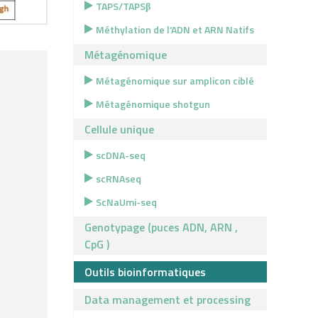
TAPS/TAPSβ
Méthylation de l’ADN et ARN Natifs
Métagénomique
Métagénomique sur amplicon ciblé
Métagénomique shotgun
Cellule unique
scDNA-seq
scRNAseq
ScNaUmi-seq
Genotypage (puces ADN, ARN ,
CpG )
Outils bioinformatiques
Data management et processing