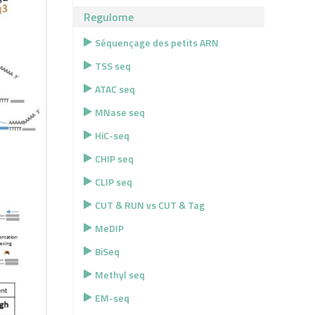
Regulome
Séquençage des petits ARN
TSS seq
ATAC seq
MNase seq
HiC-seq
CHIP seq
CLIP seq
CUT & RUN vs CUT & Tag
MeDIP
BiSeq
Methyl seq
EM-seq