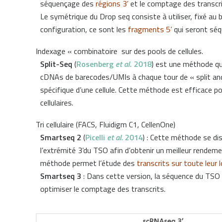
séquençage des
régions 3’
et le comptage des transcri
Le symétrique du Drop seq consiste à utiliser, fixé au
configuration, ce sont les
fragments 5’
qui seront séq
Indexage « combinatoire sur des pools de cellules.
Split-Seq
(
Rosenberg
et al
. 2018
) est une méthode qui
cDNAs de barecodes/UMIs à chaque tour de « split and 
spécifique d’une cellule. Cette méthode est efficace pou
cellulaires.
Tri cellulaire (FACS, Fluidigm C1, CellenOne)
Smartseq 2
(
Picelli
et al.
2014
) : Cette méthode se dis
l’extrémité 3’du TSO afin d’obtenir un meilleur rendeme
méthode permet l’étude des
transcrits sur toute leur 
Smartseq 3
: Dans cette version, la séquence du TSO 
optimiser le comptage des transcrits.