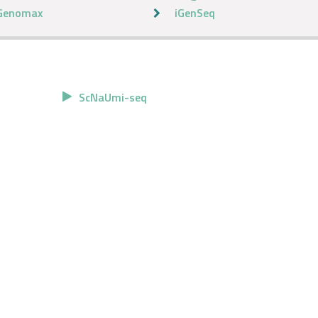
Genomax
iGenSeq
ScNaUmi-seq