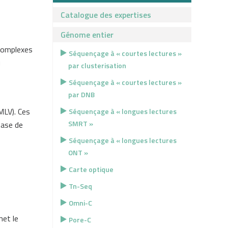
Catalogue des expertises
Génome entier
 complexes
Séquençage à « courtes lectures »
u
par clusterisation
Séquençage à « courtes lectures »
par DNB
MLV). Ces
Séquençage à « longues lectures
SMRT »
tase de
Séquençage à « longues lectures
ONT »
Carte optique
Tn-Seq
Omni-C
met le
Pore-C