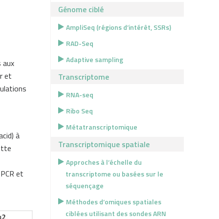
Génome ciblé
AmpliSeq (régions d’intérêt, SSRs)
RAD-Seq
Adaptive sampling
s aux
r et
Transcriptome
pulations
RNA-seq
Ribo Seq
Métatranscriptomique
acid) à
Transcriptomique spatiale
ette
Approches à l’échelle du
e PCR et
transcriptome ou basées sur le
séquençage
Méthodes d’omiques spatiales
ciblées utilisant des sondes ARN