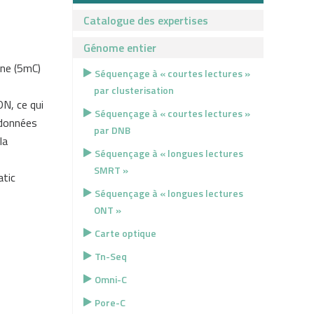
Catalogue des expertises
Génome entier
ine (5mC)
Séquençage à « courtes lectures »
par clusterisation
N, ce qui
Séquençage à « courtes lectures »
 données
par DNB
la
Séquençage à « longues lectures
SMRT »
tic
Séquençage à « longues lectures
ONT »
Carte optique
Tn-Seq
Omni-C
Pore-C