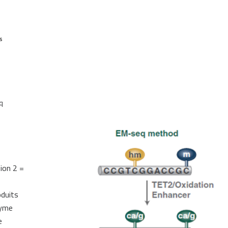
q
ion 2 =
oduits
zyme
e