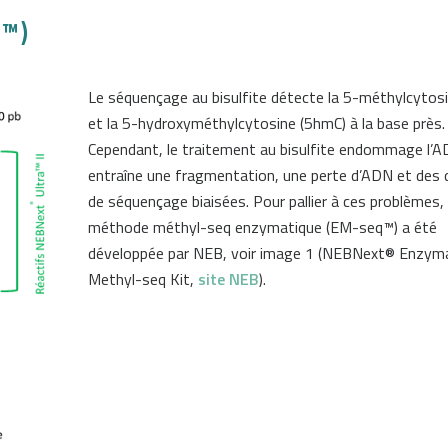
q™)
Le séquençage au bisulfite détecte la 5-méthylcytos
et la 5-hydroxyméthylcytosine (5hmC) à la base près.
Cependant, le traitement au bisulfite endommage l’AD
entraîne une fragmentation, une perte d’ADN et des
de séquençage biaisées. Pour pallier à ces problèmes, 
méthode méthyl-seq enzymatique (EM-seq™) a été
développée par NEB, voir image 1 (NEBNext® Enzyma
Methyl-seq Kit,
site NEB
).