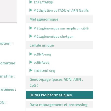
TAPS/TAPSβ
Méthylation de l’ADN et ARN Natifs
Métagénomique
Métagénomique sur amplicon ciblé
Métagénomique shotgun
iption :
Cellule unique
scDNA-seq
scRNAseq
hromatine
ScNaUmi-seq
omatine :
Genotypage (puces ADN, ARN ,
CpG )
otéines :
Outils bioinformatiques
DN :
Data management et processing