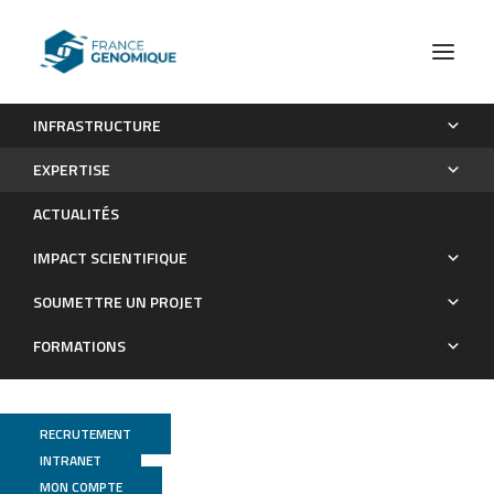
INFRASTRUCTURE
Expertises technologiques
Métagénomique
Métagénomique sur amplicon
EXPERTISE
ciblé/barcoding/metabarcoding
ACTUALITÉS
Métagénomique
IMPACT SCIENTIFIQUE
SOUMETTRE UN PROJET
FORMATIONS
RECRUTEMENT
INTRANET
MON COMPTE