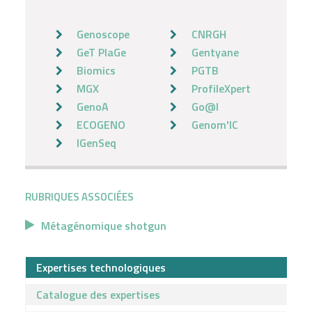
Genoscope
CNRGH
GeT PlaGe
Gentyane
Biomics
PGTB
MGX
ProfileXpert
GenoA
Go@l
ECOGENO
Genom'IC
IGenSeq
RUBRIQUES ASSOCIÉES
Métagénomique shotgun
Expertises technologiques
Catalogue des expertises