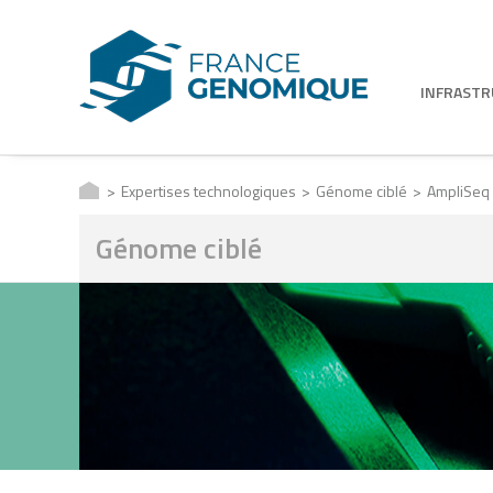
INFRAST
Expertises technologiques
Génome ciblé
AmpliSeq 
Génome ciblé