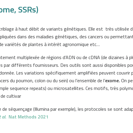
xome, SSRs)
blage à haut débit de variants génétiques. Elle est très utilisée d
impliquées dans des maladies génétiques, des cancers ou permettant
 de variétés de plantes à intérêt agronomique etc…
utement multiplexée de régions d’ADN ou de cDNA (de dizaines à pl
s par différents fournisseurs. Des outils sont aussi disponibles pou
donnée. Les variations spécifiquement amplifiées peuvent couvrir 
cers du poumon, colon ou du sein) ou l’ensemble de l’
exome.
On pe
mple sequence repeats) ou microsatellites. Ces motifs, très polym
de cultivar
e de séquençage (Illumina par exemple), les protocoles se sont ada
t al.
Nat Methods 2021