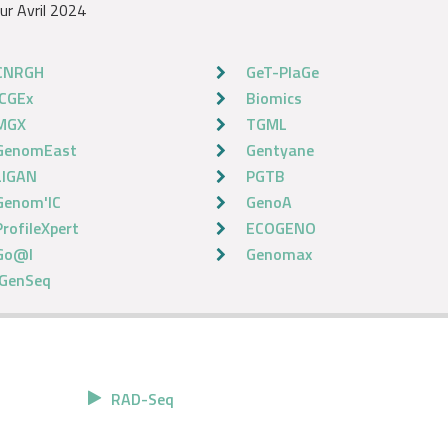
ur Avril 2024
CNRGH
GeT-PlaGe
ICGEx
Biomics
MGX
TGML
GenomEast
Gentyane
LIGAN
PGTB
Genom'IC
GenoA
ProfileXpert
ECOGENO
Go@l
Genomax
iGenSeq
RAD-Seq