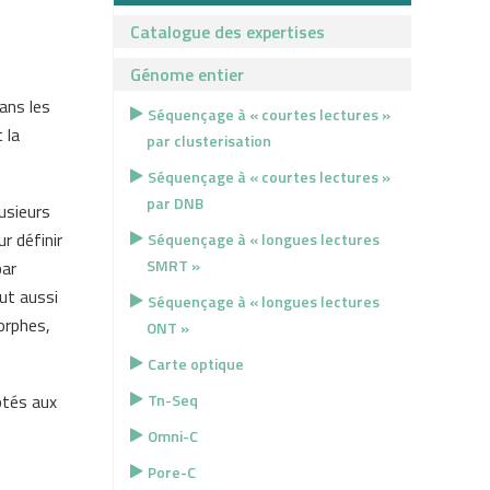
Catalogue des expertises
Génome entier
ans les
Séquençage à « courtes lectures »
 la
par clusterisation
Séquençage à « courtes lectures »
par DNB
usieurs
r définir
Séquençage à « longues lectures
SMRT »
par
ut aussi
Séquençage à « longues lectures
orphes,
ONT »
Carte optique
ptés aux
Tn-Seq
Omni-C
Pore-C