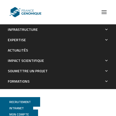
INFRASTRUCTURE
Actualités scientifiques
L’histoire inédite du cheval dans les plaines américaines,
EXPERTISE
une page réécrite par l’étude de l’ADN ancien
ACTUALITÉS
Actualités scientifiques
IMPACT SCIENTIFIQUE
SOUMETTRE UN PROJET
FORMATIONS
RECRUTEMENT
INTRANET
MON COMPTE