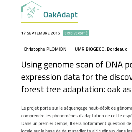
OakAdapt
17 SEPTEMBRE 2015
BIODIVERSITÉ
Christophe PLOMION
UMR BIOGECO, Bordeaux
Using genome scan of DNA p
expression data for the disco
forest tree adaptation: oak as
Le projet porte sur le séquençage haut-débit de génome
comprendre les phénomènes d’adaptation de cette espè
Dans un premier temps, Il sera notamment question de r
locale sur la base de deux gradients altitudinaux dans 