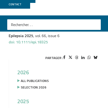
CONTACT
TGML
Antoinette‐Bernabe Gelot
et al.
Cytomegalic parvalbumin neurons in fetal cases of
hemimegalencephaly
Epilepsia 2025
, vol. 66, issue 6
doi: 10.1111/epi.18325
PARTAGER :
2026
ALL PUBLICATIONS
SELECTION 2026
2025