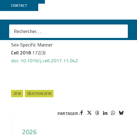
CONTACT
GenomiqueENS
M
Thion MS
et al.
Microbiome Influences Prenatal and Adult Microglia in a
Sex-Specific Manner
Cell 2018
172(3)
doi: 10.1016/j.cell.2017.11.042
2018
SÉLECTION 2018
PARTAGER :
2026