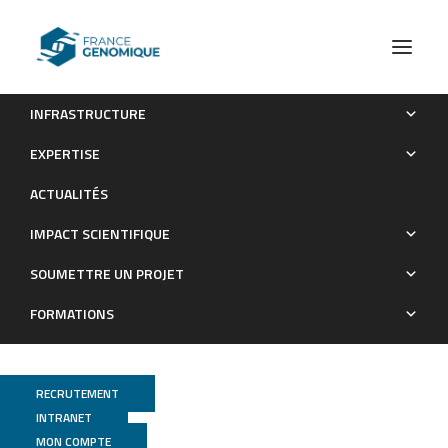
INFRASTRUCTURE
Oak genome reveals facets of long lifespan
EXPERTISE
Publications
ACTUALITÉS
IMPACT SCIENTIFIQUE
SOUMETTRE UN PROJET
FORMATIONS
RECRUTEMENT
INTRANET
Genoscope
+
Genotoul Bioinfo
+
URGI
MON COMPTE