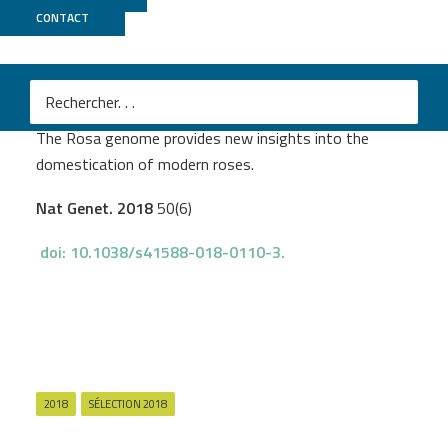
CONTACT
GeT PlaGe
M
Raymond O
et al
.
The Rosa genome provides new insights into the
domestication of modern roses.
Nat Genet.
2018
50(6)
doi: 10.1038/s41588-018-0110-3.
2018
SÉLECTION 2018